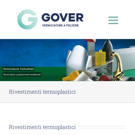
Salta
al
contenuto
Verniciature Industriali
Verniciature a polvere termoindurenti
Rivestimenti termoplastici
Rivestimenti termoplastici