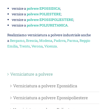
vernice a
polvere EPOSSIDICA
;
vernice a
polvere POLIESTERE
;
vernice a
polvere EPOSSIPOLIESTERE
;
vernice a
polvere POLIURETANICA
.
Realizziamo verniciatura a polvere industriale anche
a
Bergamo
,
Brescia
,
Modena
,
Padova
,
Parma
,
Reggio
Emilia
,
Trento
,
Verona
,
Vicenza
.
Verniciature a polvere
Verniciatura a polvere Epossidica
Verniciatura a polvere Epossipoliestere