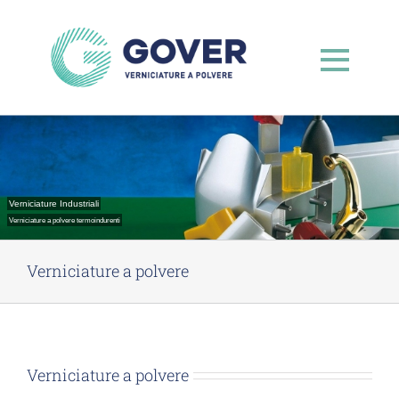
Salta
al
contenuto
Verniciature Industriali
Verniciature a polvere termoindurenti
Verniciature a polvere
Verniciature a polvere