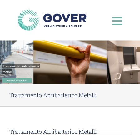
Salta
al
contenuto
Trattamento antibatterico
metalli
Maggiori informazioni
Trattamento Antibatterico Metalli
Trattamento Antibatterico Metalli